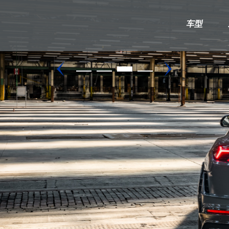
车型
奥迪A/S
大众
A3/S3
高尔夫
U
A4L/S4
迈特威/凯路威
A5/S5
途锐
A6L/S6
A7/S7
A8L/S8
TT/TTS