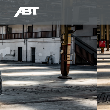
奥迪RS
Q/S
RS3
Q5L/SQ5
RS4
Q7/SQ7
RS5
Q8/SQ8
RS6
RS7
RSQ8
TTRS
R8