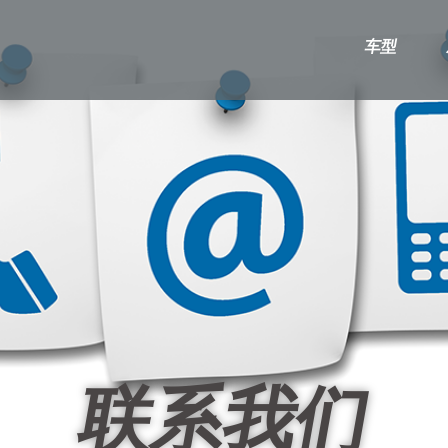
车型
奥迪A/S
大众
A3/S3
高尔夫
U
A4L/S4
迈特威/凯路威
A5/S5
途锐
A6L/S6
A7/S7
A8L/S8
TT/TTS
联系我们