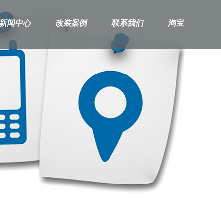
新闻中心
改装案例
联系我们
淘宝
兰博基尼
保时捷
路
RUS
卡宴
星
PANAMERA
揽
991-911