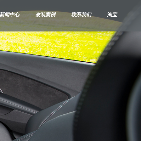
新闻中心
改装案例
联系我们
淘宝
兰博基尼
保时捷
路
RUS
卡宴
星
PANAMERA
揽
991-911