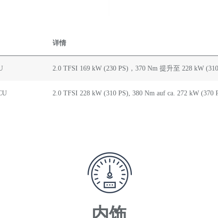
详情
U
2.0 TFSI 169 kW (230 PS)，370 Nm 提升至 228 kW (31
CU
2.0 TFSI 228 kW (310 PS), 380 Nm auf ca. 272 kW (37
内饰