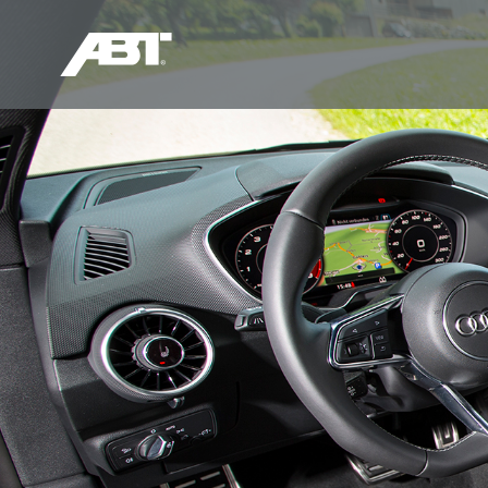
奥迪RS
Q/S
RS3
Q5L/SQ5
RS4
Q7/SQ7
RS5
Q8/SQ8
RS6
RS7
RSQ8
TTRS
R8