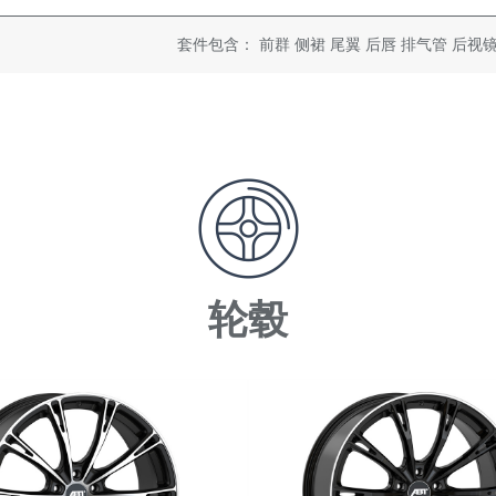
套件包含： 前群 侧裙 尾翼 后唇 排气管 后视
轮毂