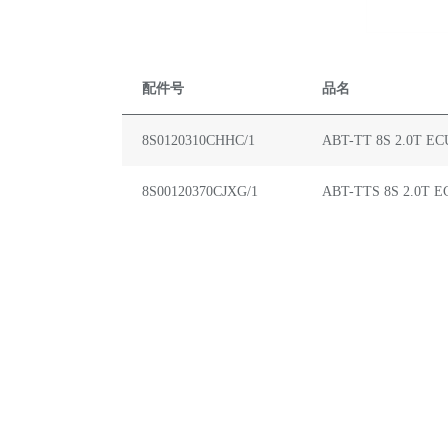
配件号
品名
8S0120310CHHC/1
ABT-TT 8S 2.0T EC
8S00120370CJXG/1
ABT-TTS 8S 2.0T E