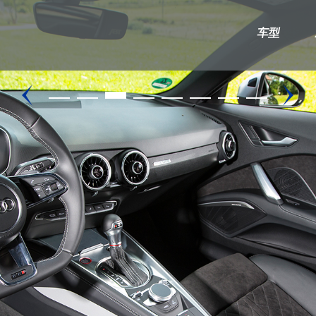
车型
奥迪A/S
大众
A3/S3
高尔夫
U
A4L/S4
迈特威/凯路威
A5/S5
途锐
A6L/S6
A7/S7
A8L/S8
TT/TTS